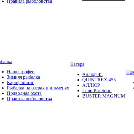
Правила рыболовства
балка
Катера
Наши трофеи
Нов
Аллюр 45
Зимняя рыбалка
QUINTREX 455
Карпфишинг
АЛЛЮР
Рыбалка на озерах и ильменях
Lund Рro Sport
Подводная охота
BUSTER MAGNUM
Правила рыболовства