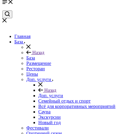
Главная
База
Назад
База
Размещение
Ресторан
Цены
Доп. услуги
Назад
Доп. услуги
Семейный отдых и спорт
Всё для корпоративных мероприятий
Сауна
Экскурсии
Новый год
Фестивали
Охотничий сезон