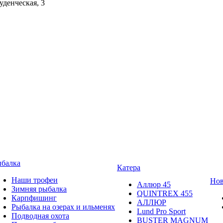
уденческая, 3
балка
Катера
Наши трофеи
Нов
Аллюр 45
Зимняя рыбалка
QUINTREX 455
Карпфишинг
АЛЛЮР
Рыбалка на озерах и ильменях
Lund Рro Sport
Подводная охота
BUSTER MAGNUM