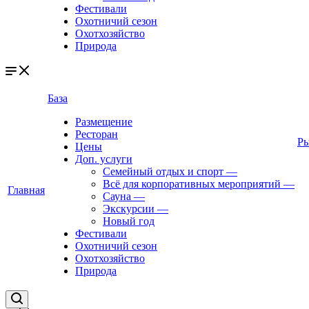
Фестивали
Охотничий сезон
Охотхозяйство
Природа
База
Размещение
Ресторан
Ры
Цены
Доп. услуги
Семейный отдых и спорт
—
Всё для корпоративных мероприятий
—
Главная
Сауна
—
Экскурсии
—
Новый год
Фестивали
Охотничий сезон
Охотхозяйство
Природа