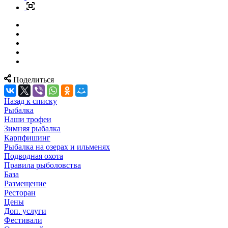
Поделиться
Назад к списку
Рыбалка
Наши трофеи
Зимняя рыбалка
Карпфишинг
Рыбалка на озерах и ильменях
Подводная охота
Правила рыболовства
База
Размещение
Ресторан
Цены
Доп. услуги
Фестивали