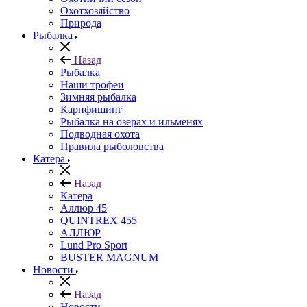
Охотхозяйство
Природа
Рыбалка
Назад
Рыбалка
Наши трофеи
Зимняя рыбалка
Карпфишинг
Рыбалка на озерах и ильменях
Подводная охота
Правила рыболовства
Катера
Назад
Катера
Аллюр 45
QUINTREX 455
АЛЛЮР
Lund Рro Sport
BUSTER MAGNUM
Новости
Назад
Новости