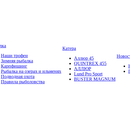
лка
Катера
Наши трофеи
Новос
Аллюр 45
Зимняя рыбалка
QUINTREX 455
Карпфишинг
АЛЛЮР
Рыбалка на озерах и ильменях
Lund Рro Sport
Подводная охота
BUSTER MAGNUM
Правила рыболовства