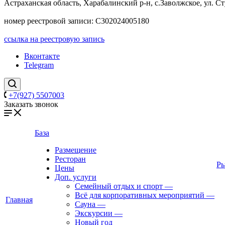
Астраханская область, Харабалинский р-н, с.Заволжское, ул. Ст
номер реестровой записи: С302024005180
ссылка на реестровую запись
Вконтакте
Telegram
+7(927) 5507003
Заказать звонок
База
Размещение
Ресторан
Ры
Цены
Доп. услуги
Семейный отдых и спорт
—
Всё для корпоративных мероприятий
—
Главная
Сауна
—
Экскурсии
—
Новый год