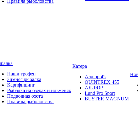
Правила рыболовства
балка
Катера
Наши трофеи
Нов
Аллюр 45
Зимняя рыбалка
QUINTREX 455
Карпфишинг
АЛЛЮР
Рыбалка на озерах и ильменях
Lund Рro Sport
Подводная охота
BUSTER MAGNUM
Правила рыболовства