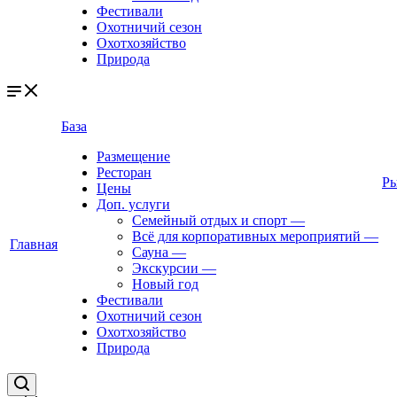
Фестивали
Охотничий сезон
Охотхозяйство
Природа
База
Размещение
Ресторан
Ры
Цены
Доп. услуги
Семейный отдых и спорт
—
Всё для корпоративных мероприятий
—
Главная
Сауна
—
Экскурсии
—
Новый год
Фестивали
Охотничий сезон
Охотхозяйство
Природа