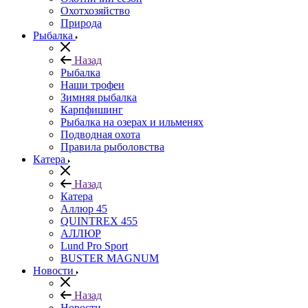
Охотхозяйство
Природа
Рыбалка
Назад
Рыбалка
Наши трофеи
Зимняя рыбалка
Карпфишинг
Рыбалка на озерах и ильменях
Подводная охота
Правила рыболовства
Катера
Назад
Катера
Аллюр 45
QUINTREX 455
АЛЛЮР
Lund Рro Sport
BUSTER MAGNUM
Новости
Назад
Новости