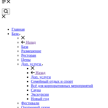
Главная
База
Назад
База
Размещение
Ресторан
Цены
Доп. услуги
Назад
Доп. услуги
Семейный отдых и спорт
Всё для корпоративных мероприятий
Сауна
Экскурсии
Новый год
Фестивали
Охотничий сезон