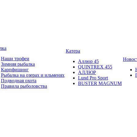
лка
Катера
Наши трофеи
Новос
Аллюр 45
Зимняя рыбалка
QUINTREX 455
Карпфишинг
АЛЛЮР
Рыбалка на озерах и ильменях
Lund Рro Sport
Подводная охота
BUSTER MAGNUM
Правила рыболовства