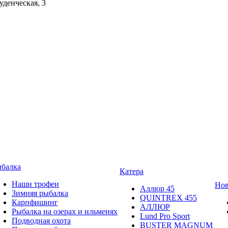
уденческая, 3
балка
Катера
Наши трофеи
Нов
Аллюр 45
Зимняя рыбалка
QUINTREX 455
Карпфишинг
АЛЛЮР
Рыбалка на озерах и ильменях
Lund Рro Sport
Подводная охота
BUSTER MAGNUM