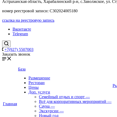
Астраханская область, Харабалинский р-н, с.Заволжское, ул. Ст
номер реестровой записи: С302024005180
ссылка на реестровую запись
Вконтакте
Telegram
+7(927) 5507003
Заказать звонок
База
Размещение
Ресторан
Ры
Цены
Доп. услуги
Семейный отдых и спорт
—
Всё для корпоративных мероприятий
—
Главная
Сауна
—
Экскурсии
—
Новый год