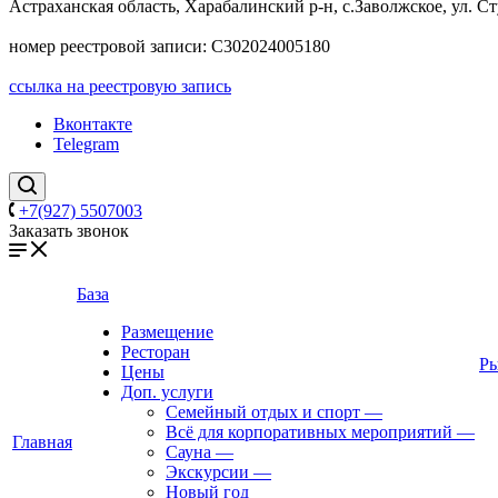
Астраханская область, Харабалинский р-н, с.Заволжское, ул. Ст
номер реестровой записи: С302024005180
ссылка на реестровую запись
Вконтакте
Telegram
+7(927) 5507003
Заказать звонок
База
Размещение
Ресторан
Ры
Цены
Доп. услуги
Семейный отдых и спорт
—
Всё для корпоративных мероприятий
—
Главная
Сауна
—
Экскурсии
—
Новый год