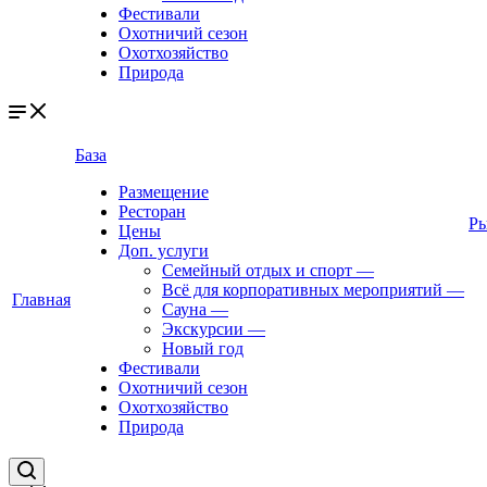
Фестивали
Охотничий сезон
Охотхозяйство
Природа
База
Размещение
Ресторан
Ры
Цены
Доп. услуги
Семейный отдых и спорт
—
Всё для корпоративных мероприятий
—
Главная
Сауна
—
Экскурсии
—
Новый год
Фестивали
Охотничий сезон
Охотхозяйство
Природа