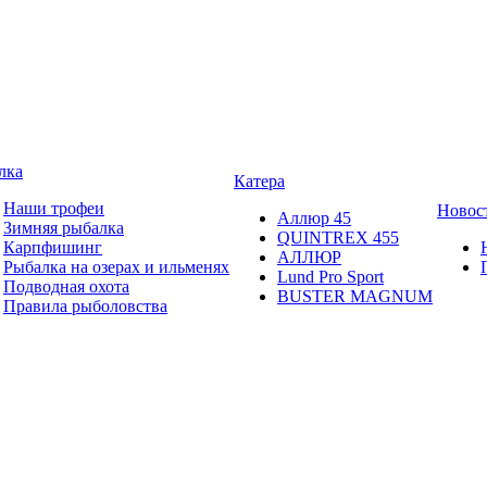
лка
Катера
Наши трофеи
Новос
Аллюр 45
Зимняя рыбалка
QUINTREX 455
Карпфишинг
АЛЛЮР
Рыбалка на озерах и ильменях
Lund Рro Sport
Подводная охота
BUSTER MAGNUM
Правила рыболовства