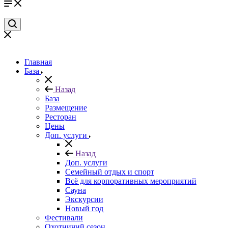
Главная
База
Назад
База
Размещение
Ресторан
Цены
Доп. услуги
Назад
Доп. услуги
Семейный отдых и спорт
Всё для корпоративных мероприятий
Сауна
Экскурсии
Новый год
Фестивали
Охотничий сезон