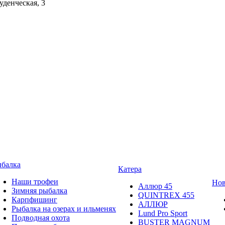
уденческая, 3
балка
Катера
Наши трофеи
Нов
Аллюр 45
Зимняя рыбалка
QUINTREX 455
Карпфишинг
АЛЛЮР
Рыбалка на озерах и ильменях
Lund Рro Sport
Подводная охота
BUSTER MAGNUM