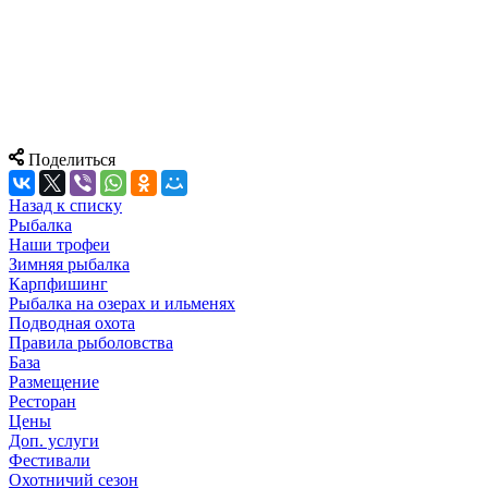
Поделиться
Назад к списку
Рыбалка
Наши трофеи
Зимняя рыбалка
Карпфишинг
Рыбалка на озерах и ильменях
Подводная охота
Правила рыболовства
База
Размещение
Ресторан
Цены
Доп. услуги
Фестивали
Охотничий сезон