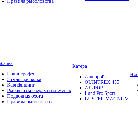
Правила рыболовства
балка
Катера
Наши трофеи
Нов
Аллюр 45
Зимняя рыбалка
QUINTREX 455
Карпфишинг
АЛЛЮР
Рыбалка на озерах и ильменях
Lund Рro Sport
Подводная охота
BUSTER MAGNUM
Правила рыболовства