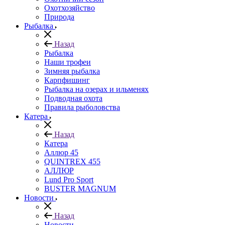
Охотхозяйство
Природа
Рыбалка
Назад
Рыбалка
Наши трофеи
Зимняя рыбалка
Карпфишинг
Рыбалка на озерах и ильменях
Подводная охота
Правила рыболовства
Катера
Назад
Катера
Аллюр 45
QUINTREX 455
АЛЛЮР
Lund Рro Sport
BUSTER MAGNUM
Новости
Назад
Новости