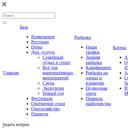
База
Размещение
Рыбалка
Ресторан
Цены
Наши
Катера
Доп. услуги
трофеи
Семейный
Зимняя
А
отдых и спорт
рыбалка
Q
Всё для
Карпфишинг
4
Главная
корпоративных
Рыбалка на
А
мероприятий
озерах и
L
Сауна
ильменях
S
Экскурсии
Подводная
B
Новый год
охота
M
Фестивали
Правила
Охотничий сезон
рыболовства
Охотхозяйство
Природа
Задать вопрос