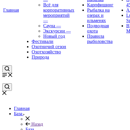
Всё для
Карпфишинг
4
Главная
корпоративных
Рыбалка на
А
мероприятий
озерах и
L
—
ильменях
S
Сауна
—
Подводная
B
Экскурсии
—
охота
M
Новый год
Правила
Фестивали
рыболовства
Охотничий сезон
Охотхозяйство
Природа
Главная
База
Назад
База