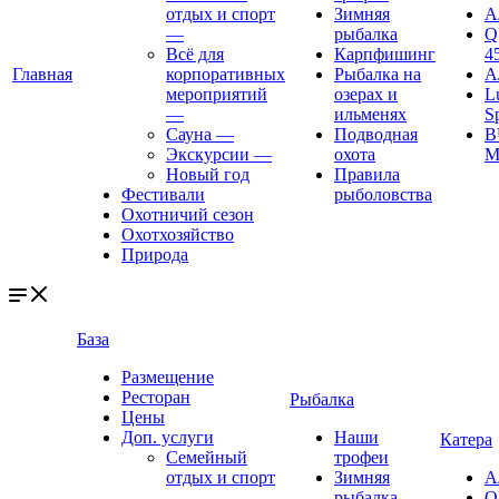
отдых и спорт
Зимняя
А
—
рыбалка
Q
Всё для
Карпфишинг
4
Главная
корпоративных
Рыбалка на
А
мероприятий
озерах и
L
—
ильменях
S
Сауна
—
Подводная
B
Экскурсии
—
охота
M
Новый год
Правила
Фестивали
рыболовства
Охотничий сезон
Охотхозяйство
Природа
База
Размещение
Ресторан
Рыбалка
Цены
Доп. услуги
Наши
Катера
Семейный
трофеи
отдых и спорт
Зимняя
А
—
рыбалка
Q