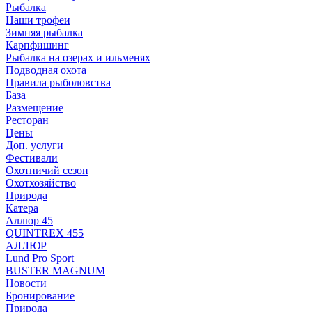
Рыбалка
Наши трофеи
Зимняя рыбалка
Карпфишинг
Рыбалка на озерах и ильменях
Подводная охота
Правила рыболовства
База
Размещение
Ресторан
Цены
Доп. услуги
Фестивали
Охотничий сезон
Охотхозяйство
Природа
Катера
Аллюр 45
QUINTREX 455
АЛЛЮР
Lund Рro Sport
BUSTER MAGNUM
Новости
Бронирование
Природа