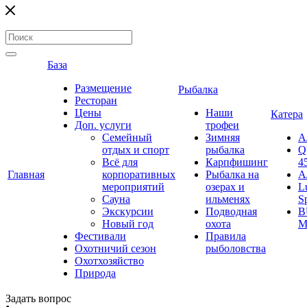
База
Размещение
Рыбалка
Ресторан
Цены
Наши
Катера
Доп. услуги
трофеи
Семейный
Зимняя
А
отдых и спорт
рыбалка
Q
Всё для
Карпфишинг
4
Главная
корпоративных
Рыбалка на
А
мероприятий
озерах и
L
Сауна
ильменях
S
Экскурсии
Подводная
B
Новый год
охота
M
Фестивали
Правила
Охотничий сезон
рыболовства
Охотхозяйство
Природа
Задать вопрос