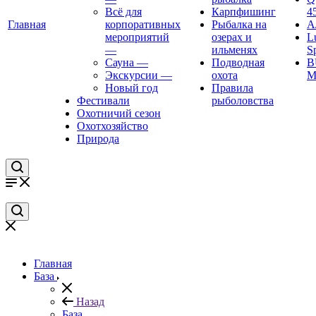
Всё для
Карпфишинг
4
Главная
корпоративных
Рыбалка на
А
мероприятий
озерах и
L
—
ильменях
S
Сауна
—
Подводная
B
Экскурсии
—
охота
M
Новый год
Правила
Фестивали
рыболовства
Охотничий сезон
Охотхозяйство
Природа
Главная
База
Назад
База