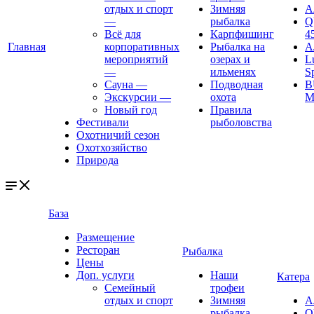
отдых и спорт
Зимняя
А
—
рыбалка
Q
Всё для
Карпфишинг
4
Главная
корпоративных
Рыбалка на
А
мероприятий
озерах и
L
—
ильменях
S
Сауна
—
Подводная
B
Экскурсии
—
охота
M
Новый год
Правила
Фестивали
рыболовства
Охотничий сезон
Охотхозяйство
Природа
База
Размещение
Ресторан
Рыбалка
Цены
Доп. услуги
Наши
Катера
Семейный
трофеи
отдых и спорт
Зимняя
А
—
рыбалка
Q